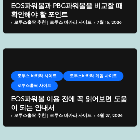
EOS파워볼과 PBG파워볼을 비교할 때
확인해야 할 포인트
로투스홀짝 추천 | 로투스 바카라 사이트
7월 16, 2026
로투스 바카라 사이트
로투스바카라 게임 사이트
로투스홀짝 사이트
EOS파워볼 이용 전에 꼭 읽어보면 도움
이 되는 안내서
로투스홀짝 추천 | 로투스 바카라 사이트
6월 27, 2026