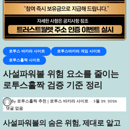
로투스 바카라 사이트
로투스바카라 게임 사이트
로투스홀짝 사이트
사설파워볼 위험 요소를 줄이는
로투스홀짝 검증 기준 정리
By 로투스홀짝 추천 | 로투스 바카라 사이트
5월 29, 2026
댓글 없음
사설파워볼의 숨은 위험, 제대로 알고