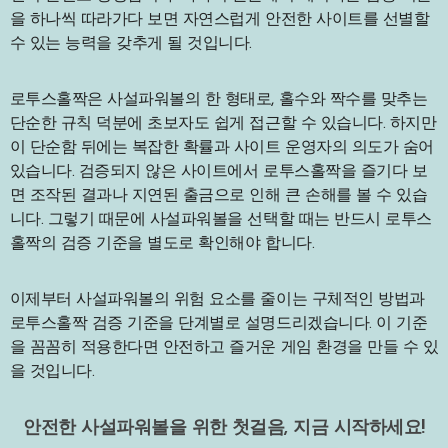
을 하나씩 따라가다 보면 자연스럽게 안전한 사이트를 선별할
수 있는 능력을 갖추게 될 것입니다.
로투스홀짝은 사설파워볼의 한 형태로, 홀수와 짝수를 맞추는
단순한 규칙 덕분에 초보자도 쉽게 접근할 수 있습니다. 하지만
이 단순함 뒤에는 복잡한 확률과 사이트 운영자의 의도가 숨어
있습니다. 검증되지 않은 사이트에서 로투스홀짝을 즐기다 보
면 조작된 결과나 지연된 출금으로 인해 큰 손해를 볼 수 있습
니다. 그렇기 때문에 사설파워볼을 선택할 때는 반드시 로투스
홀짝의 검증 기준을 별도로 확인해야 합니다.
이제부터 사설파워볼의 위험 요소를 줄이는 구체적인 방법과
로투스홀짝 검증 기준을 단계별로 설명드리겠습니다. 이 기준
을 꼼꼼히 적용한다면 안전하고 즐거운 게임 환경을 만들 수 있
을 것입니다.
안전한 사설파워볼을 위한 첫걸음, 지금 시작하세요!