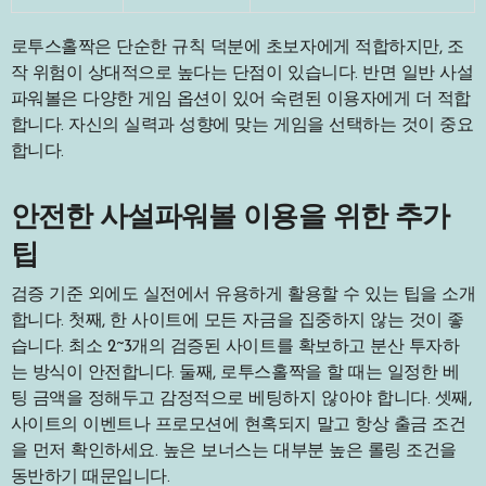
로투스홀짝은 단순한 규칙 덕분에 초보자에게 적합하지만, 조
작 위험이 상대적으로 높다는 단점이 있습니다. 반면 일반 사설
파워볼은 다양한 게임 옵션이 있어 숙련된 이용자에게 더 적합
합니다. 자신의 실력과 성향에 맞는 게임을 선택하는 것이 중요
합니다.
안전한 사설파워볼 이용을 위한 추가
팁
검증 기준 외에도 실전에서 유용하게 활용할 수 있는 팁을 소개
합니다. 첫째, 한 사이트에 모든 자금을 집중하지 않는 것이 좋
습니다. 최소 2~3개의 검증된 사이트를 확보하고 분산 투자하
는 방식이 안전합니다. 둘째, 로투스홀짝을 할 때는 일정한 베
팅 금액을 정해두고 감정적으로 베팅하지 않아야 합니다. 셋째,
사이트의 이벤트나 프로모션에 현혹되지 말고 항상 출금 조건
을 먼저 확인하세요. 높은 보너스는 대부분 높은 롤링 조건을
동반하기 때문입니다.