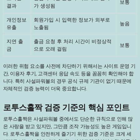
보통
결과
가 생성됨
개인정보
회원가입 시 입력한 정보가 외부로
높음
유출
노출됨
지연 출
출금 요청 후 처리 시간이 비정상적
보통
금
으로 오래 걸림
이러한 위험 요소를 사전에 차단하기 위해서는 사이트 운영 기
간, 이용자 후기, 고객센터 응답 속도 등을 꼼꼼히 확인해야 합
니다. 특히 사설파워볼의 경우 공식 규제 기관이 없기 때문에
자체적인 검증 능력이 더욱 중요합니다.
로투스홀짝 검증 기준의 핵심 포인트
로투스홀짝은 사설파워볼 중에서도 단순한 규칙으로 인해 많
은 사랑을 받고 있지만, 그만큼 조작 가능성도 높은 게임입니
다. 로투스홀짝을 안전하게 즐기기 위한 검증 기준은 크게 세